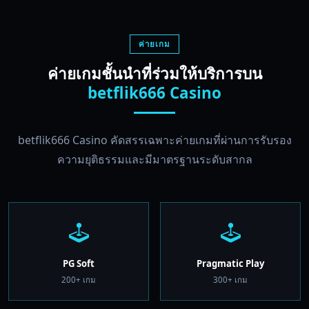
ค่ายเกม
ค่ายเกมชั้นนำที่ร่วมให้บริการบน
betflik666 Casino
betflik666 Casino คัดสรรเฉพาะค่ายเกมที่ผ่านการรับรอง
ความยุติธรรมและมีมาตรฐานระดับสากล
PG Soft
Pragmatic Play
200+ เกม
300+ เกม