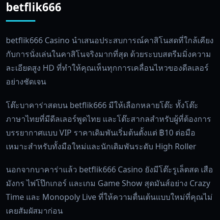
betflik666
betflik666 Casino นำเสนอประสบการณ์คาสิโนสดที่ใกล้เคียง
กับการนั่งเล่นในคาสิโนจริงมากที่สุด ด้วยระบบสตรีมมิ่งความ
ละเอียดสูง HD ที่ทำให้คุณเห็นทุกการเคลื่อนไหวของดีลเลอร์
อย่างชัดเจน
โต๊ะบาคาร่าสดบน betflik666 มีให้เลือกหลายโต๊ะ ทั้งโต๊ะ
ภาษาไทยที่มีดีลเลอร์พูดไทย และโต๊ะสากลสำหรับผู้ที่ต้องการ
บรรยากาศแบบ VIP ราคาเดิมพันเริ่มต้นตั้งแต่ ฿10 ต่อมือ
เหมาะสำหรับทั้งมือใหม่และนักเดิมพันระดับ High Roller
นอกจากบาคาร่าแล้ว betflik666 Casino ยังมีโต๊ะรูเล็ตสด เสือ
มังกร ไพ่โป๊กเกอร์ และเกม Game Show สุดมันส์อย่าง Crazy
Time และ Monopoly Live ที่ให้ความตื่นเต้นแบบใหม่ที่คุณไม่
เคยสัมผัสมาก่อน