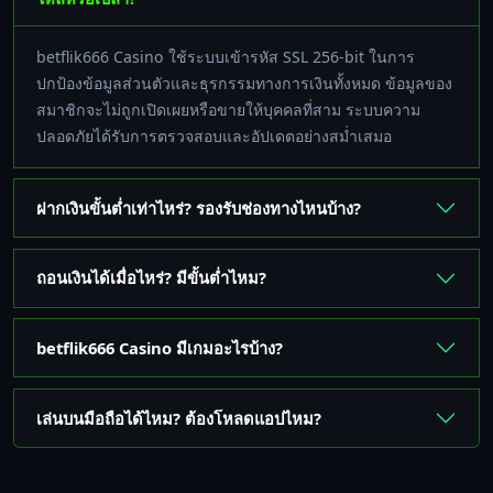
betflik666 Casino ใช้ระบบเข้ารหัส SSL 256-bit ในการ
ปกป้องข้อมูลส่วนตัวและธุรกรรมทางการเงินทั้งหมด ข้อมูลของ
สมาชิกจะไม่ถูกเปิดเผยหรือขายให้บุคคลที่สาม ระบบความ
ปลอดภัยได้รับการตรวจสอบและอัปเดตอย่างสม่ำเสมอ
ฝากเงินขั้นต่ำเท่าไหร่? รองรับช่องทางไหนบ้าง?
ถอนเงินได้เมื่อไหร่? มีขั้นต่ำไหม?
betflik666 Casino มีเกมอะไรบ้าง?
เล่นบนมือถือได้ไหม? ต้องโหลดแอปไหม?