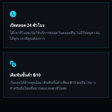
เปิดตลอด 24 ชั่วโมง
โต๊ะคาสิโนสดเปิดให้บริการตลอดวันตลอดคืน ไม่มีวันหยุด เล่น
ได้ทุกเวลาที่คุณต้องการ
เดิมพันขั้นต่ำ ฿10
เริ่มเล่นได้ด้วยทุนน้อย เดิมพันขั้นต่ำเพียง ฿10 ต่อมือ เหมาะ
สำหรับมือใหม่ที่อยากลองเล่นคาสิโนสด