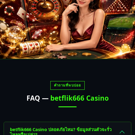
คำถามที่พบบ่อย
FAQ —
betflik666 Casino
betflik666 Casino ปลอดภัยไหม? ข้อมูลส่วนตัวจะรั่ว
ไหลหรือเปล่า?