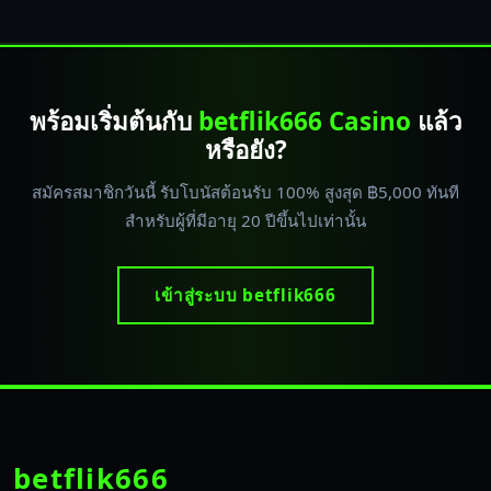
พร้อมเริ่มต้นกับ
betflik666 Casino
แล้ว
หรือยัง?
สมัครสมาชิกวันนี้ รับโบนัสต้อนรับ 100% สูงสุด ฿5,000 ทันที
สำหรับผู้ที่มีอายุ 20 ปีขึ้นไปเท่านั้น
เข้าสู่ระบบ betflik666
betflik666