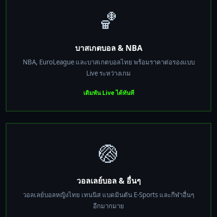
🏀
บาสเกตบอล & NBA
NBA, EuroLeague และบาสเกตบอลไทย พร้อมราคาต่อรองแบบ
Live ระหว่างเกม
เดิมพัน Live ได้ทันที
🏐
วอลเลย์บอล & อื่นๆ
วอลเลย์บอลหญิงไทย เทนนิส แบดมินตัน E-Sports และกีฬาอื่นๆ
อีกมากมาย