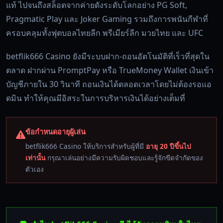
แท้ ไปจนถึงสล็อตจากค่ายดังระดับโลกอย่าง PG Soft,
Pragmatic Play และ Joker Gaming รวมถึงการพนันกีฬาที่
ครอบคลุมทั้งฟุตบอลไทยลีก พรีเมียร์ลีก มวยไทย และ UFC
betflik666 Casino ยังมีระบบฝาก-ถอนอัตโนมัติที่เร็วที่สุดใน
ตลาด ฝากผ่าน PromptPay หรือ TrueMoney Wallet เงินเข้า
บัญชีภายใน 30 วินาที ถอนเงินได้ตลอดเวลาโดยไม่ต้องรอแอ
ดมิน ทำให้คุณมีอิสระในการบริหารเงินได้อย่างเต็มที่
ข้อกำหนดอายุผู้เล่น
betflik666 Casino ให้บริการสำหรับผู้ที่มี
อายุ 20 ปีขึ้นไป
เท่านั้น
กรุณาเล่นอย่างมีความรับผิดชอบและรู้จักขีดจำกัดของ
ตัวเอง