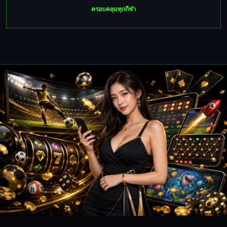
ครอบคลุมทุกกีฬา