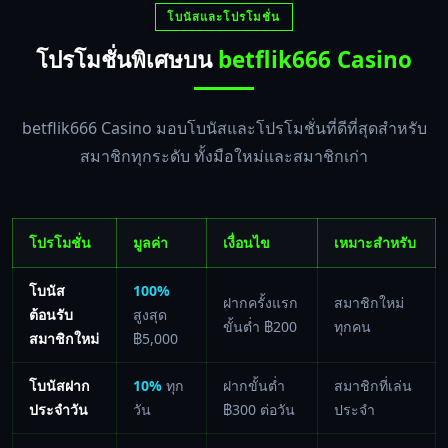
โบนัสและโปรโมชั่น
โปรโมชั่นพิเศษบน
betflik666 Casino
betflik666 Casino มอบโบนัสและโปรโมชั่นที่ดีที่สุดสำหรับ
สมาชิกทุกระดับ ทั้งมือใหม่และสมาชิกเก่า
โปรโมชั่น
มูลค่า
เงื่อนไข
เหมาะสำหรับ
โบนัส
100%
ฝากครั้งแรก
สมาชิกใหม่
ต้อนรับ
สูงสุด
ขั้นต่ำ ฿200
ทุกคน
สมาชิกใหม่
฿5,000
โบนัสฝาก
10%
ทุก
ฝากขั้นต่ำ
สมาชิกที่เล่น
ประจำวัน
วัน
฿300 ต่อวัน
ประจำ