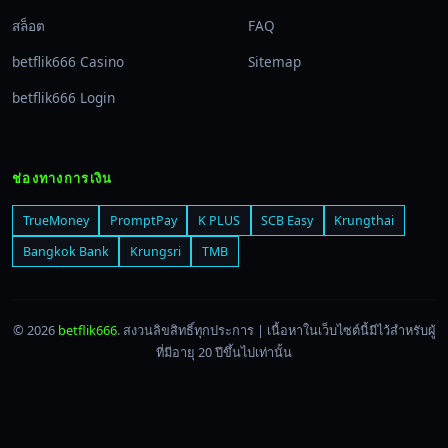
สล็อต
FAQ
betflik666 Casino
Sitemap
betflik666 Login
ช่องทางการเงิน
TrueMoney
PromptPay
K PLUS
SCB Easy
Krungthai
Bangkok Bank
Krungsri
TMB
© 2026
betflik666
. สงวนลิขสิทธิ์ทุกประการ | เนื้อหาในเว็บไซต์นี้มีไว้สำหรับผู้
ที่มีอายุ 20 ปีขึ้นไปเท่านั้น