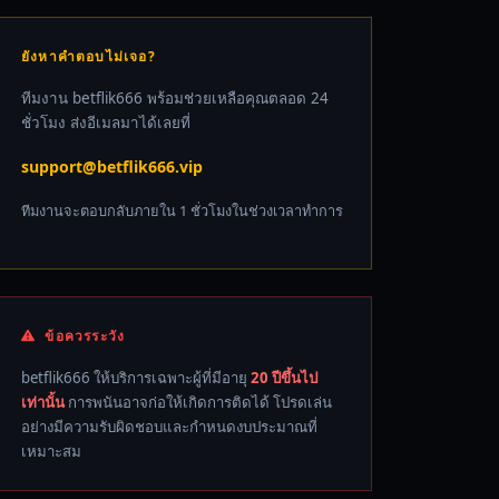
ยังหาคำตอบไม่เจอ?
ทีมงาน betflik666 พร้อมช่วยเหลือคุณตลอด 24
ชั่วโมง ส่งอีเมลมาได้เลยที่
support@betflik666.vip
ทีมงานจะตอบกลับภายใน 1 ชั่วโมงในช่วงเวลาทำการ
ข้อควรระวัง
betflik666 ให้บริการเฉพาะผู้ที่มีอายุ
20 ปีขึ้นไป
เท่านั้น
การพนันอาจก่อให้เกิดการติดได้ โปรดเล่น
อย่างมีความรับผิดชอบและกำหนดงบประมาณที่
เหมาะสม