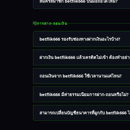
สมัครสมาชิก betflik666 บนมือถือได้ไหม?
การฝาก-ถอนเงิน
betflik666 รองรับช่องทางฝากเงินอะไรบ้าง?
ฝากเงิน betflik666 แล้วเครดิตไม่เข้า ต้องทำอย่
ถอนเงินจาก betflik666 ใช้เวลานานแค่ไหน?
betflik666 มีค่าธรรมเนียมการฝาก-ถอนหรือไม่?
สามารถเปลี่ยนบัญชีธนาคารที่ผูกกับ betflik666 