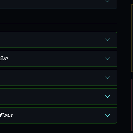
างไร?
ได้ไหม?