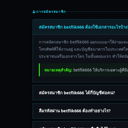
การสมัครสมาชิก
สมัครสมาชิก betflik666 ต้องใช้เอกสารอะไรบ้าง
การสมัครสมาชิก betflik666 ออกแบบมาให้ง่ายและรวด
โทรศัพท์ที่ใช้งานอยู่ และบัญชีธนาคารในประเทศไทยท
ประชาชนหรือเอกสารใดๆ ในขั้นตอนแรก ทำให้สมัคร
หมายเหตุสำคัญ:
betflik666 ให้บริการเฉพาะผู้ที่
สมัครสมาชิก betflik666 ได้กี่บัญชีต่อคน?
ลืมรหัสผ่าน betflik666 ต้องทำอย่างไร?