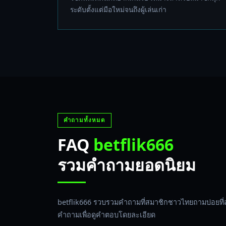
ระดับตั้งแต่มือใหม่จนถึงผู้เล่นเก่า
คำถามทั้งหมด
FAQ
betflik666
รวมคำถามยอดนิยม
betflik666 รวบรวมคำถามที่สมาชิกชาวไทยถามบ่อยที่สุดไว
คำถามเพื่อดูคำตอบโดยละเอียด