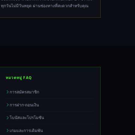
ทุกวันไม่มีวันหยุด ผ่านช่องทางที่สะดวกสำหรับคุณ
หมวดหมู่ FAQ
การสมัครสมาชิก
การฝาก-ถอนเงิน
โบนัสและโปรโมชัน
เกมและการเดิมพัน