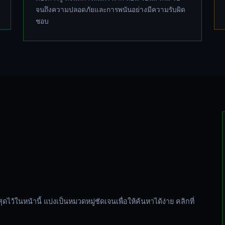
จนถึงความปลอดภัยและการพนันอย่างมีความรับผิด
ชอบ
้ในหน้านี้ แบ่งเป็นหมวดหมู่ชัดเจนเพื่อให้ค้นหาได้ง่าย คลิกที่