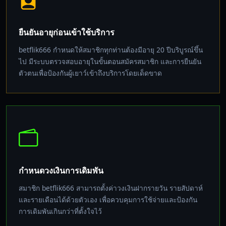
ยืนยันอายุก่อนเข้าใช้บริการ
betflik666 กำหนดให้สมาชิกทุกท่านต้องมีอายุ 20 ปีบริบูรณ์ขึ้น
ไป มีระบบตรวจสอบอายุในขั้นตอนสมัครสมาชิก และการยืนยัน
ตัวตนเพื่อป้องกันผู้เยาว์เข้าถึงบริการโดยเด็ดขาด
กำหนดวงเงินการเดิมพัน
สมาชิก betflik666 สามารถตั้งค่าวงเงินฝากรายวัน รายสัปดาห์
และรายเดือนได้ด้วยตัวเอง เพื่อควบคุมการใช้จ่ายและป้องกัน
การเดิมพันเกินกว่าที่ตั้งใจไว้