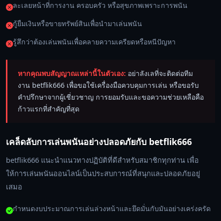
ละเลยหน้าที่การงาน ครอบครัว หรือสุขภาพเพราะการพนัน
กู้ยืมเงินหรือขายทรัพย์สินเพื่อนำมาเล่นพนัน
รู้สึกว่าต้องเล่นพนันเพื่อคลายความเครียดหรือหนีปัญหา
หากคุณพบสัญญาณเหล่านี้ในตัวเอง:
อย่าลังเลที่จะติดต่อทีม
งาน betflik666 เพื่อขอใช้เครื่องมือควบคุมการเล่น หรือขอรับ
คำปรึกษาจากผู้เชี่ยวชาญ การยอมรับและขอความช่วยเหลือคือ
ก้าวแรกที่สำคัญที่สุด
เคล็ดลับการเล่นพนันอย่างปลอดภัยกับ betflik666
betflik666 แนะนำแนวทางปฏิบัติที่ดีสำหรับสมาชิกทุกท่าน เพื่อ
ให้การเล่นพนันออนไลน์เป็นประสบการณ์ที่สนุกและปลอดภัยอยู่
เสมอ
กำหนดงบประมาณการเล่นล่วงหน้าและยึดมั่นกับมันอย่างเคร่งครัด