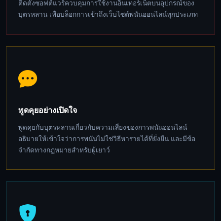
ติดตั้งซอฟต์แวร์ควบคุมการใช้งานอินเทอร์เน็ตบนอุปกรณ์ของ
บุตรหลาน เพื่อบล็อกการเข้าถึงเว็บไซต์พนันออนไลน์ทุกประเภท
พูดคุยอย่างเปิดใจ
พูดคุยกับบุตรหลานเกี่ยวกับความเสี่ยงของการพนันออนไลน์
อธิบายให้เข้าใจว่าการพนันไม่ใช่วิธีหารายได้ที่ยั่งยืน และมีข้อ
จำกัดทางกฎหมายสำหรับผู้เยาว์