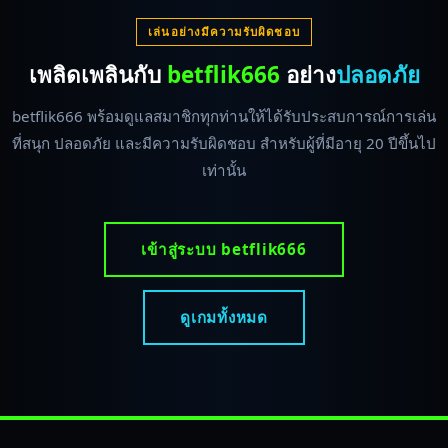
เล่นอย่างมีความรับผิดชอบ
เพลิดเพลินกับ
betflik666
อย่าง
ปลอดภัย
betflik666 พร้อมดูแลสมาชิกทุกท่านให้ได้รับประสบการณ์การเล่น
ที่สนุก ปลอดภัย และมีความรับผิดชอบ สำหรับผู้ที่มีอายุ 20 ปีขึ้นไป
เท่านั้น
เข้าสู่ระบบ betflik666
ดูเกมทั้งหมด