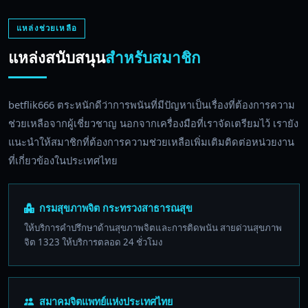
แหล่งช่วยเหลือ
แหล่งสนับสนุน
สำหรับสมาชิก
betflik666 ตระหนักดีว่าการพนันที่มีปัญหาเป็นเรื่องที่ต้องการความ
ช่วยเหลือจากผู้เชี่ยวชาญ นอกจากเครื่องมือที่เราจัดเตรียมไว้ เรายัง
แนะนำให้สมาชิกที่ต้องการความช่วยเหลือเพิ่มเติมติดต่อหน่วยงาน
ที่เกี่ยวข้องในประเทศไทย
กรมสุขภาพจิต กระทรวงสาธารณสุข
ให้บริการคำปรึกษาด้านสุขภาพจิตและการติดพนัน สายด่วนสุขภาพ
จิต 1323 ให้บริการตลอด 24 ชั่วโมง
สมาคมจิตแพทย์แห่งประเทศไทย