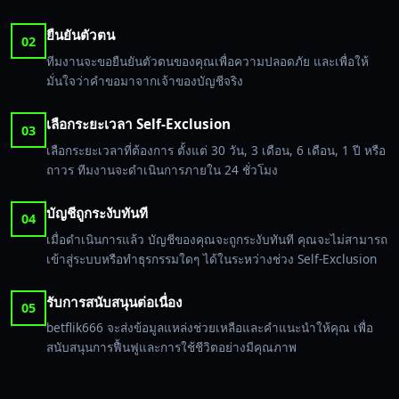
ยืนยันตัวตน
02
ทีมงานจะขอยืนยันตัวตนของคุณเพื่อความปลอดภัย และเพื่อให้
มั่นใจว่าคำขอมาจากเจ้าของบัญชีจริง
เลือกระยะเวลา Self-Exclusion
03
เลือกระยะเวลาที่ต้องการ ตั้งแต่ 30 วัน, 3 เดือน, 6 เดือน, 1 ปี หรือ
ถาวร ทีมงานจะดำเนินการภายใน 24 ชั่วโมง
บัญชีถูกระงับทันที
04
เมื่อดำเนินการแล้ว บัญชีของคุณจะถูกระงับทันที คุณจะไม่สามารถ
เข้าสู่ระบบหรือทำธุรกรรมใดๆ ได้ในระหว่างช่วง Self-Exclusion
รับการสนับสนุนต่อเนื่อง
05
betflik666 จะส่งข้อมูลแหล่งช่วยเหลือและคำแนะนำให้คุณ เพื่อ
สนับสนุนการฟื้นฟูและการใช้ชีวิตอย่างมีคุณภาพ