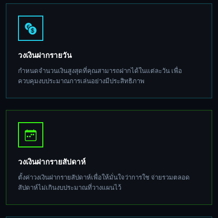
วงเงินฝากรายวัน
กำหนดจำนวนเงินสูงสุดที่คุณสามารถฝากได้ในแต่ละวัน เพื่อ
ควบคุมงบประมาณการเล่นอย่างมีประสิทธิภาพ
วงเงินฝากรายสัปดาห์
ตั้งค่าวงเงินฝากรายสัปดาห์เพื่อให้มั่นใจว่าการใช จ่ายรวมตลอด
สัปดาห์ไม่เกินงบประมาณที่วางแผนไว้